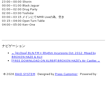
23:00～00:00 Shorin
00:00～01:00 Black Jaguar
01:00～02:00 Drug Party
02:00～03:00 Toshidai
03:00～03:15 メインにてNMR Liveの為、空き
03:15～04:00 Open Turn Table
04:00～05:00 Ken-One
ナビゲーション
←
[Archive] BLN.FM × Rhythm Incursions Oct. 2012: Mixed by
BROKEN HAZE & XLII
[FREE DOWNLOAD ON XLR8R] BROKEN HAZE’s Air Castles
→
·
© 2026
RAID SYSTEM
·
Designed by
Press Customizr
·
Powered by
·