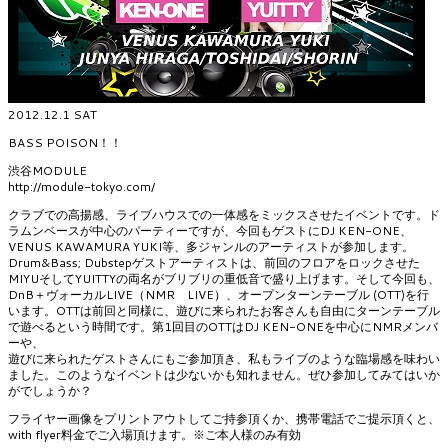
2012.12.1 SAT
BASS POISON！！
渋谷MODULE
http://module-tokyo.com/
クラブでの高揚感、ライブハウスでの一体感をミックスさせたイベントです。ド
ラムンベースが中心のパーティーですが、今回もゲストにDJ KEN-ONE、
VENUS KAWAMURA YUKI等、多ジャンルのアーティストが参加します。
Drum&Bass; Dubstepゲストアーティストは、前回のフロアをロックさせた
MIYUそしてYUITTYの両名がブリブリの重低音で盛り上げます。そして今回も、
DnB＋ヴォーカルLIVE（NMR LIVE）、オープンターンテーブル (OTT)を行
います。OTTは前回と同様に、遊びに来られたお客さんも自由にターンテーブル
で遊べるという時間です。第1回目のOTTはDJ KEN-ONEを中心にNMRメンバ
ーや、
遊びに来られたゲストさんにもご参加頂き、私もライブのような臨場感を味わい
ました。このようなイベントは少ないかも知れません。ぜひ参加してみてはいか
がでしょうか？
フライヤー画像をプリントアウトしてご持参頂くか、携帯電話でご提示頂くと、
with flyer料金でご入場頂けます。※ご本人様のみ有効