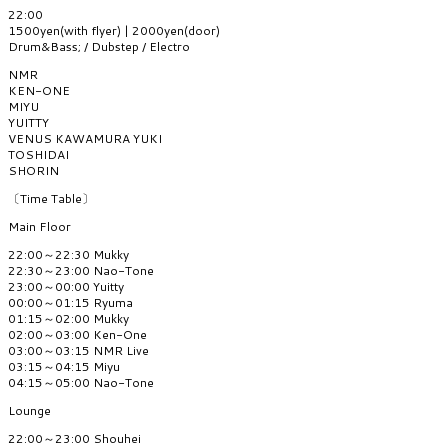
22:00
1500yen(with flyer) | 2000yen(door)
Drum&Bass; / Dubstep / Electro
NMR
KEN-ONE
MIYU
YUITTY
VENUS KAWAMURA YUKI
TOSHIDAI
SHORIN
〔Time Table〕
Main Floor
22:00～22:30 Mukky
22:30～23:00 Nao-Tone
23:00～00:00 Yuitty
00:00～01:15 Ryuma
01:15～02:00 Mukky
02:00～03:00 Ken-One
03:00～03:15 NMR Live
03:15～04:15 Miyu
04:15～05:00 Nao-Tone
Lounge
22:00～23:00 Shouhei